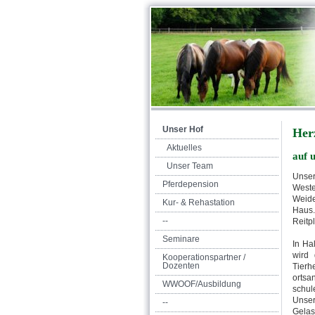
Unser Hof
Her
Aktuelles
auf 
Unser Team
Unser
Pferdepension
Weste
Weide
Kur- & Rehastation
Haus.
--
Reitp
Seminare
In Ha
wird 
Kooperationspartner /
Dozenten
Tierh
ortsa
WWOOF/Ausbildung
schul
Unse
--
Gelas