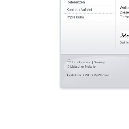
Referenzen
Weite
Kontakt / Anfahrt
Diese
Tierha
Impressum
Dipl. i
Druckversion
|
Sitemap
© Liebscher Melanie
Erstellt mit
IONOS MyWebsite
.