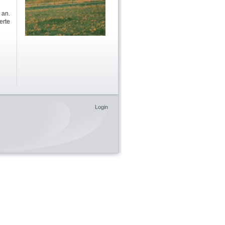
 an.
erte
Login