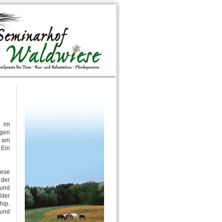
g im
igen
t am
 Ein
iese
 der
 und
lder
hip.
und