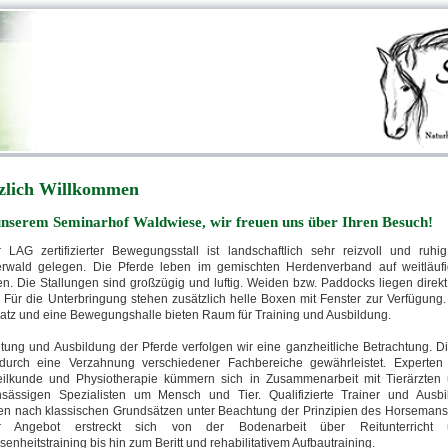
zlich Willkommen
unserem Seminarhof Waldwiese, wir freuen uns über Ihren Besuch!
 LAG zertifizierter Bewegungsstall ist landschaftlich sehr reizvoll und ruhi
rwald gelegen. Die Pferde leben im gemischten Herdenverband auf weitläuf
n. Die Stallungen sind großzügig und luftig. Weiden bzw. Paddocks liegen direk
 Für die Unterbringung stehen zusätzlich helle Boxen mit Fenster zur Verfügung.
latz und eine Bewegungshalle bieten Raum für Training und Ausbildung.
ltung und Ausbildung der Pferde verfolgen wir eine ganzheitliche Betrachtung. D
durch eine Verzahnung verschiedener Fachbereiche gewährleistet. Experten
eilkunde und Physiotherapie kümmern sich in Zusammenarbeit mit Tierärzten
nsässigen Spezialisten um Mensch und Tier. Qualifizierte Trainer und Ausbi
en nach klassischen Grundsätzen unter Beachtung der Prinzipien des Horsemans
r Angebot erstreckt sich von der Bodenarbeit über Reitunterricht 
senheitstraining bis hin zum Beritt und rehabilitativem Aufbautraining.